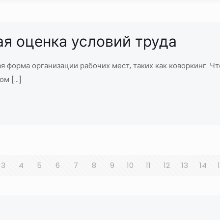
ая оценка условий труда
я форма организации рабочих мест, таких как коворкинг. Ч
ном
[…]
3
4
5
6
7
8
9
10
11
12
13
14