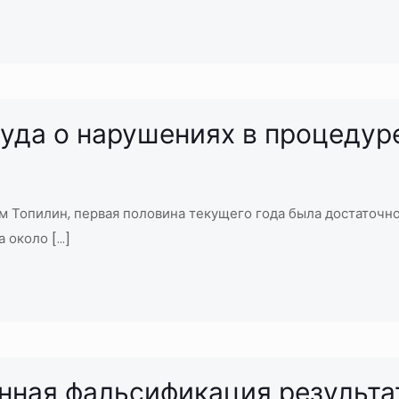
уда о нарушениях в процедур
им Топилин, первая половина текущего года была достаточн
а около
[…]
нная фальсификация результа