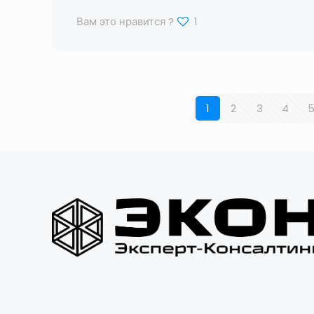
Вам это нравится ?
1
1
2
3
4